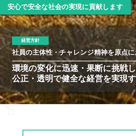
安心で安全な社会の実現に貢献します
経営方針
経営方針
中長期ビジョン
経営方針
社員の主体性 ・ チャレンジ精神を原点
社員の主体性 ・ チャレンジ精神を原点
社員の主体性・チャレンジ精神を原点に
地震特化の強みを磨き
再保険金支払い体制を万全なも
資産運用は、
環境の変化に迅速・果断に挑戦
大震災時における迅速かつ
流動性と安全性を第一義とし、
安心提供のNext stage
公正・透明で健全な経営を実現
的確な対応を実現する。
それに収益性を加味して着実に