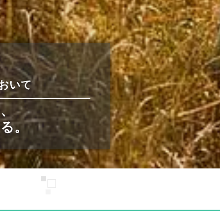
において
において
おいて
、
のとし、
し、
へ
する。
行う。